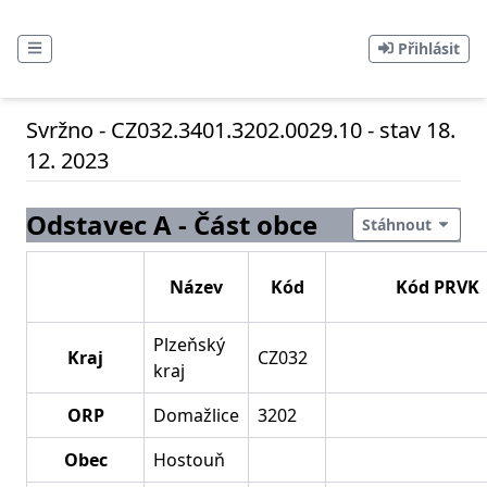
Přihlásit
Svržno - CZ032.3401.3202.0029.10 - stav 18.
12. 2023
Odstavec A - Část obce
Stáhnout
Název
Kód
Kód PRVK
Plzeňský
Kraj
CZ032
kraj
ORP
Domažlice
3202
Obec
Hostouň