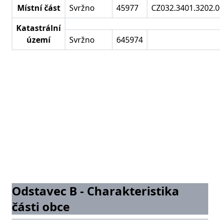
Místní část
Svržno
45977
CZ032.3401.3202.0
Katastrální
území
Svržno
645974
Odstavec B - Charakteristika
části obce