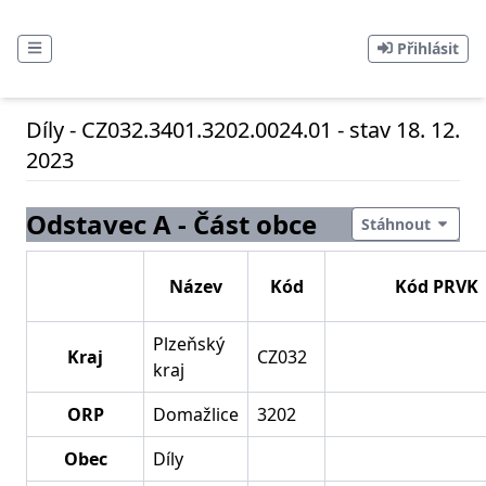
Přihlásit
Díly - CZ032.3401.3202.0024.01 - stav 18. 12.
2023
Odstavec A - Část obce
Stáhnout
Název
Kód
Kód PRVK
Plzeňský
Kraj
CZ032
kraj
ORP
Domažlice
3202
Obec
Díly