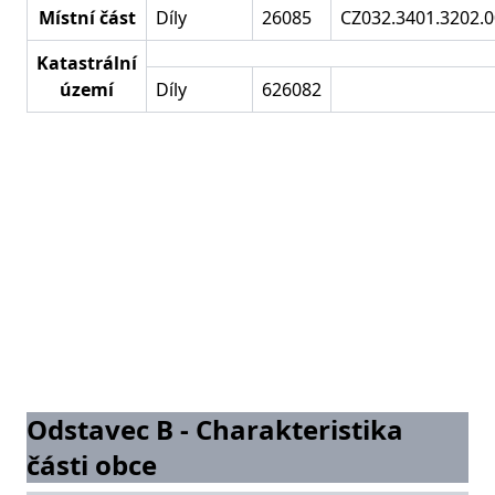
Místní část
Díly
26085
CZ032.3401.3202.0
Katastrální
území
Díly
626082
Odstavec B - Charakteristika
části obce