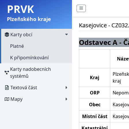
PRVK
Plzeňského kraje
Kasejovice - CZ032.
Karty obcí
Odstavec A - Č
Platné
K připomínkování
Náze
Karty nadobecních
Plzeňs
systémů
Kraj
kraj
Textová část
ORP
Nepom
Mapy
Obec
Kasejov
Místní část
Kasejov
Katastrální