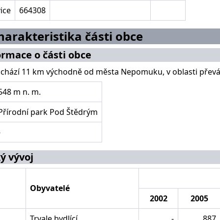
ice
664308
harakteristika části obce
formace o části obce
achází 11 km východně od města Nepomuku, v oblasti přev
548 m n. m.
Přírodní park Pod Štědrým
-
ý vývoj
Obyvatelé
2002
2005
Trvale bydlící
-
887