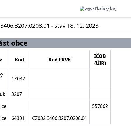
3406.3207.0208.01 - stav 18. 12. 2023
ást obce
IČOB
v
Kód
Kód PRVK
(ÚIR)
ký
CZ032
uk
3207
ice
557862
ice
64301
CZ032.3406.3207.0208.01