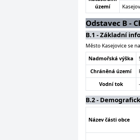
území
Kasejov
Odstavec B - C
B.1 - Základní in
Město Kasejovice se n
Nadmořská výška
Chráněná území
Vodní tok
B.2 - Demografick
Název části obce