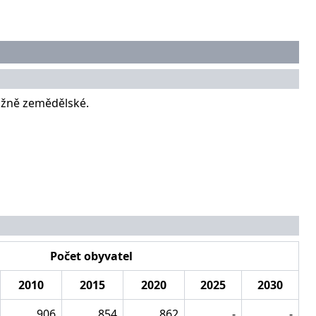
ážně zemědělské.
Počet obyvatel
2010
2015
2020
2025
2030
906
854
862
-
-