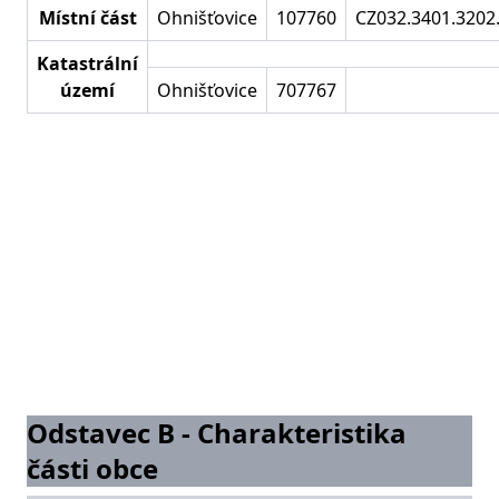
Místní část
Ohnišťovice
107760
CZ032.3401.3202
Katastrální
území
Ohnišťovice
707767
Odstavec B - Charakteristika
části obce