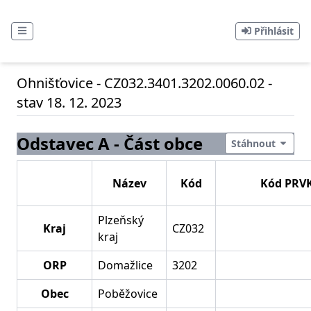
Přihlásit
Ohnišťovice - CZ032.3401.3202.0060.02 -
stav 18. 12. 2023
Odstavec A - Část obce
Stáhnout
Název
Kód
Kód PRV
Plzeňský
Kraj
CZ032
kraj
ORP
Domažlice
3202
Obec
Poběžovice