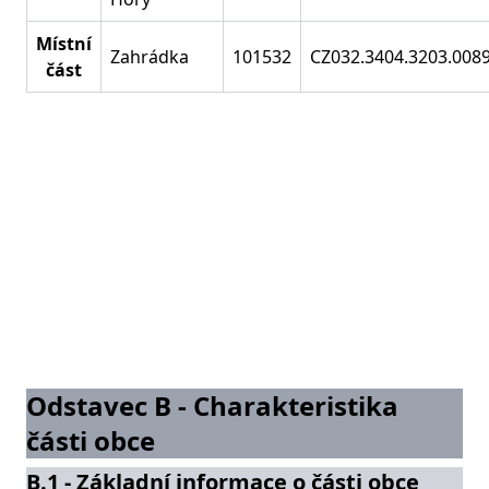
Místní
Zahrádka
101532
CZ032.3404.3203.0089
část
Odstavec B - Charakteristika
části obce
B.1 - Základní informace o části obce