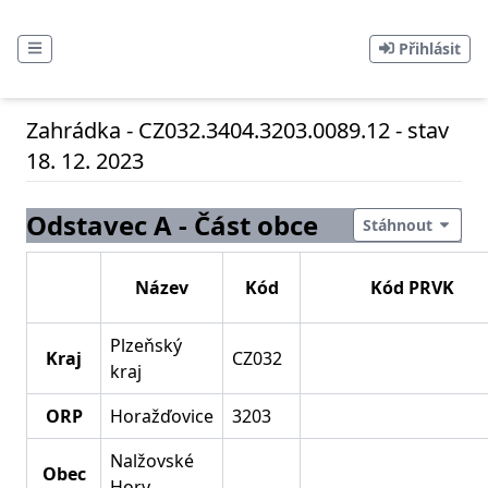
Přihlásit
Zahrádka - CZ032.3404.3203.0089.12 - stav
18. 12. 2023
Odstavec A - Část obce
Stáhnout
Název
Kód
Kód PRVK
Plzeňský
Kraj
CZ032
kraj
ORP
Horažďovice
3203
Nalžovské
Obec
Hory