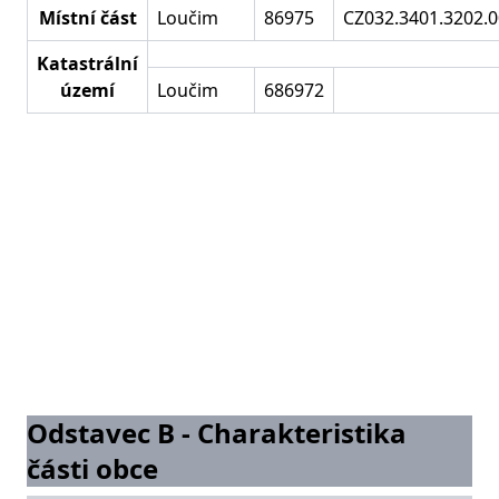
Místní část
Loučim
86975
CZ032.3401.3202.0
Katastrální
území
Loučim
686972
Odstavec B - Charakteristika
části obce