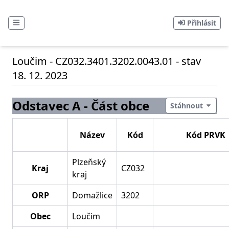
Přihlásit
Loučim - CZ032.3401.3202.0043.01 - stav
18. 12. 2023
Odstavec A - Část obce
Stáhnout
Název
Kód
Kód PRVK
Plzeňský
Kraj
CZ032
kraj
ORP
Domažlice
3202
Obec
Loučim